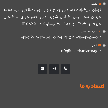
نشانی :
تهران-بزرگراه محمدعلی جناح-بلوار شهید صالحی -نرسیده به
میدان سما-نبش خیابان شهید علی حسینمردی-ساختمان
مریم- پلاک ۲۷- واحد ۳ - کدپستی ۱۴۵۸۶۵۳۶۱۵
شماره های تماس :
۰۹۱۰-۲۰۵۸۰۶۲ , ۰۲۱-۶۶۰۴۶۴۵۶ , ۰۲۱-۶۶۰۲۸۱۳۰
ایمیل :
info@didebartarmag.ir
اعتماد به ما